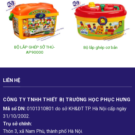
BỘ LẮP GHÉP SỞ THÚ-
Bộ lắp ghép cơ bản
AP90000
LIÊN HỆ
CÔNG TY TNHH THIẾT BỊ TRƯỜNG HỌC PHỤC H­ƯNG
Mã số DN:
0101310801 do sở KH&ĐT TP. Hà Nội cấp ngày
31/10/2002.
Trụ sở chính:
Thôn 3, xã Nam Phù, thành phố Hà Nội.