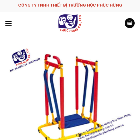
Skip
CÔNG TY TNHH THIẾT BỊ TRƯỜNG HỌC PHỤC H­ƯNG
to
content