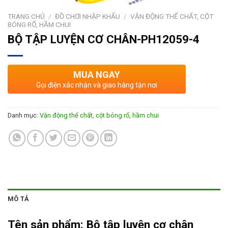
TRANG CHỦ
/
ĐỒ CHƠI NHẬP KHẨU
/
VẬN ĐỘNG THỂ CHẤT, CỘT
BÓNG RỔ, HẦM CHUI
BỘ TẬP LUYỆN CƠ CHÂN-PH12059-4
MUA NGAY
Gọi điện xác nhận và giao hàng tận nơi
Danh mục:
Vận động thể chất, cột bóng rổ, hầm chui
MÔ TẢ
Tên sản phẩm:
Bộ tập luyện cơ chân