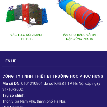
VÁCH LEO NÚI 2 MẢNH-
HẦM CHUI BẰNG VẢI BẠT
PHTC12
DẠNG ỐNG-PHC10
LIÊN HỆ
CÔNG TY TNHH THIẾT BỊ TRƯỜNG HỌC PHỤC H­ƯNG
Mã số DN:
0101310801 do sở KH&ĐT TP. Hà Nội cấp ngày
31/10/2002.
Trụ sở chính:
Thôn 3, xã Nam Phù, thành phố Hà Nội.