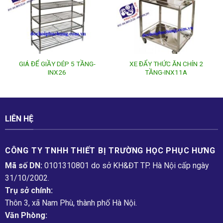
GIÁ ĐỂ GIẦY DÉP 5 TẦNG-
XE ĐẨY THỨC ĂN CHÍN 2
INX26
TẦNG-INX11A
LIÊN HỆ
CÔNG TY TNHH THIẾT BỊ TRƯỜNG HỌC PHỤC H­ƯNG
Mã số DN:
0101310801 do sở KH&ĐT TP. Hà Nội cấp ngày
31/10/2002.
Trụ sở chính:
Thôn 3, xã Nam Phù, thành phố Hà Nội.
Văn Phòng: