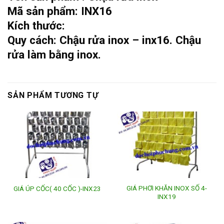
Mã sản phẩm:
INX16
Kích thước:
Quy cách:
Chậu rửa inox – inx16
. Chậu
rửa làm bằng inox.
SẢN PHẨM TƯƠNG TỰ
GIÁ PHƠI KHĂN INOX SỐ 4-
GIÁ ÚP CỐC( 40 CỐC )-INX23
INX19