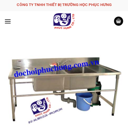
Skip
CÔNG TY TNHH THIẾT BỊ TRƯỜNG HỌC PHỤC H­ƯNG
to
content