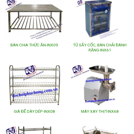
TỦ SẤY CỐC, BÀN CHẢI ĐÁNH
BÀN CHIA THỨC ĂN-INX09
RĂNG-INX61
GIÁ ĐỂ DÀY DÉP-INX08
MÁY XAY THỊT-INX68