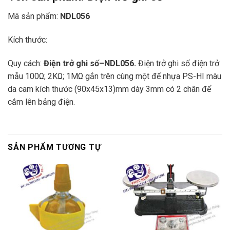
Mã sản phẩm:
NDL056
Kích thước:
Quy cách:
Điện trở ghi số
–
NDL056.
Điện trở ghi số điện trở
mẫu 100Ω; 2KΩ; 1MΩ gắn trên cùng một đế nhựa PS-HI màu
da cam kích th­ước (90x45x13)mm dày 3mm có 2 chân để
cắm lên bảng điện.
SẢN PHẨM TƯƠNG TỰ