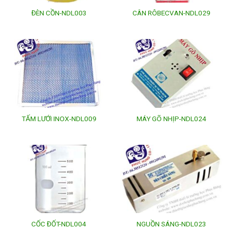
ĐÈN CỒN-NDL003
CÂN RÔBECVAN-NDL029
TẤM LƯỚI INOX-NDL009
MÁY GÕ NHỊP-NDL024
CỐC ĐỐT-NDL004
NGUỒN SÁNG-NDL023