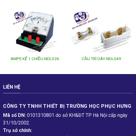
AMPE KẾ 1 CHIỀU-NDL026
CẦU TRÌ DÂY-NDL049
LIÊN HỆ
CÔNG TY TNHH THIẾT BỊ TRƯỜNG HỌC PHỤC H­ƯNG
Mã số DN:
0101310801 do sở KH&ĐT TP. Hà Nội cấp ngày
31/10/2002.
Trụ sở chính: