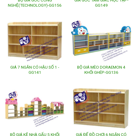
BỘ GIÁ GÓC CÔNG
GIÁ GÓC TAM GIÁC HỌC TẬP-
NGHỆ(TECHNOLOGY)-GG156
GG149
GIÁ 7 NGĂN CÓ HẬU SỐ 1 -
BỘ GIÁ MÈO DORAEMON 4
GG141
KHỐI GHÉP-GG136
BỘ GIÁ KỆ NHÀ GẤU 5 KHỐI
GIÁ ĐỂ ĐỒ CHƠI 6 NGĂN CÓ