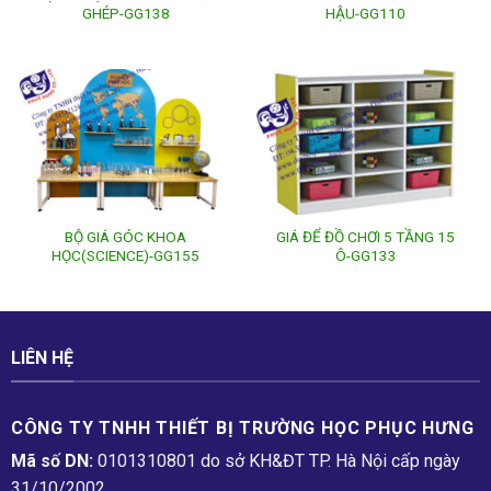
GHÉP-GG138
HẬU-GG110
BỘ GIÁ GÓC KHOA
GIÁ ĐỂ ĐỒ CHƠI 5 TẦNG 15
HỌC(SCIENCE)-GG155
Ô-GG133
LIÊN HỆ
CÔNG TY TNHH THIẾT BỊ TRƯỜNG HỌC PHỤC H­ƯNG
Mã số DN:
0101310801 do sở KH&ĐT TP. Hà Nội cấp ngày
31/10/2002.