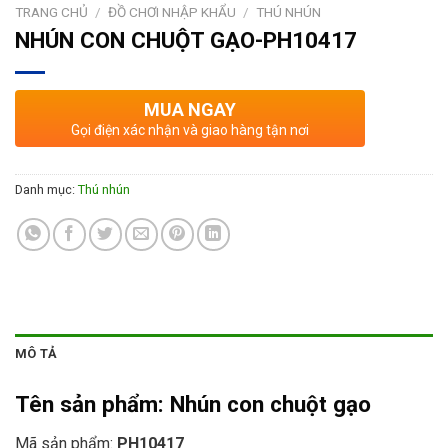
TRANG CHỦ
/
ĐỒ CHƠI NHẬP KHẨU
/
THÚ NHÚN
NHÚN CON CHUỘT GẠO-PH10417
MUA NGAY
Gọi điện xác nhận và giao hàng tận nơi
Danh mục:
Thú nhún
MÔ TẢ
Tên sản phẩm:
Nhún con chuột gạo
Mã sản phẩm:
PH10417