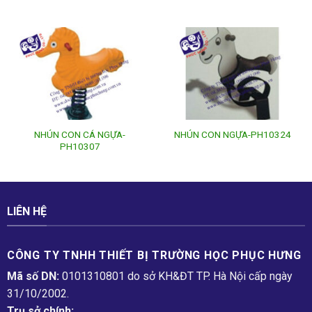
NHÚN CON CÁ NGỰA-
NHÚN CON NGỰA-PH10324
PH10307
LIÊN HỆ
CÔNG TY TNHH THIẾT BỊ TRƯỜNG HỌC PHỤC H­ƯNG
Mã số DN:
0101310801 do sở KH&ĐT TP. Hà Nội cấp ngày
31/10/2002.
Trụ sở chính: