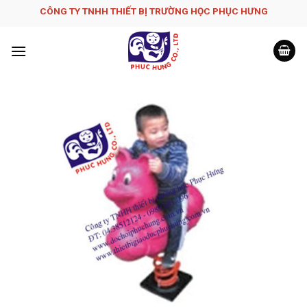
Skip
CÔNG TY TNHH THIẾT BỊ TRƯỜNG HỌC PHỤC H­ƯNG
to
content