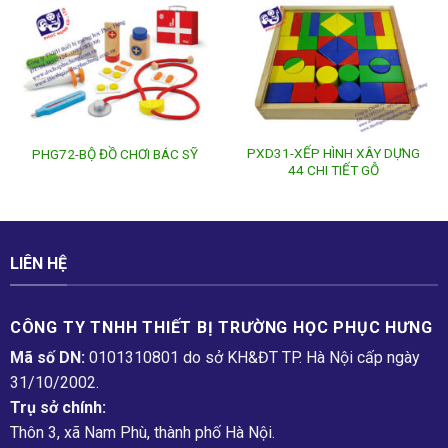
PXD31-XẾP HÌNH XÂY DỰNG
PHG72-BỘ ĐỒ CHƠI BÁC SỸ
44 CHI TIẾT GỖ
LIÊN HỆ
CÔNG TY TNHH THIẾT BỊ TRƯỜNG HỌC PHỤC H­ƯNG
Mã số DN:
0101310801 do sở KH&ĐT TP. Hà Nội cấp ngày
31/10/2002.
Trụ sở chính:
Thôn 3, xã Nam Phù, thành phố Hà Nội.