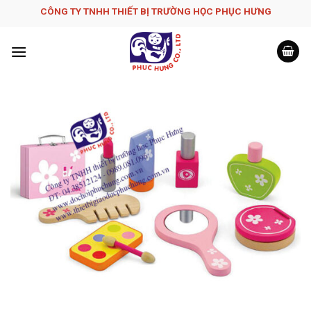
Skip
CÔNG TY TNHH THIẾT BỊ TRƯỜNG HỌC PHỤC H­ƯNG
to
content