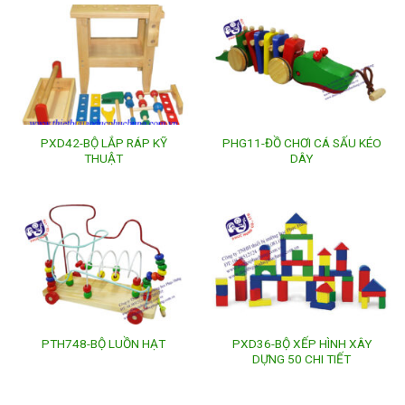
PXD42-BỘ LẮP RÁP KỸ
PHG11-ĐỒ CHƠI CÁ SẤU KÉO
THUẬT
DÂY
PXD36-BỘ XẾP HÌNH XÂY
PTH748-BỘ LUỒN HẠT
DỰNG 50 CHI TIẾT