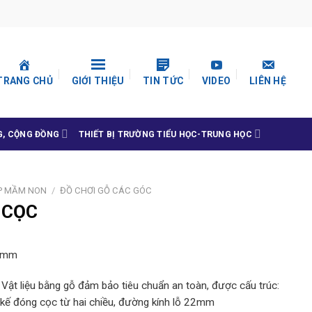
TRANG CHỦ
GIỚI THIỆU
TIN TỨC
VIDEO
LIÊN HỆ
G, CỘNG ĐỒNG
THIẾT BỊ TRƯỜNG TIỂU HỌC-TRUNG HỌC
P MẦM NON
/
ĐỒ CHƠI GỖ CÁC GÓC
 CỌC
0mm
. Vật liệu bằng gỗ đảm bảo tiêu chuẩn an toàn, được cấu trúc:
 kế đóng cọc từ hai chiều, đường kính lỗ 22mm