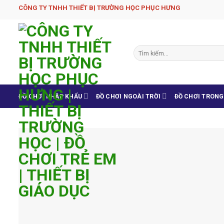
Skip
CÔNG TY TNHH THIẾT BỊ TRƯỜNG HỌC PHỤC H­ƯNG
to
content
Tìm
kiếm:
ĐỒ CHƠI NHẬP KHẨU
ĐỒ CHƠI NGOÀI TRỜI
ĐỒ CHƠI TRON