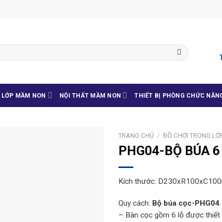
G LỚP MẦM NON
NỘI THẤT MẦM NON
THIẾT BỊ PHÒNG CHỨC NĂN
TRANG CHỦ
/
ĐỒ CHƠI TRONG LỚ
PHG04-BỘ BÚA 6
Kích thước: D230xR100xC10
Quy cách:
Bộ búa cọc-PHG04
– Bàn cọc gồm 6 lỗ được thiết