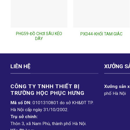
PHG59-ĐỒ CHƠI SÂU KÉO
PXD44-KHỐI TAM GIÁC
DÂY
LIÊN HỆ
XƯỞNG S
CÔNG TY TNHH THIẾT BỊ
Xưởng sản xu
TRƯỜNG HỌC PHỤC H­ƯNG
phố Hà Nội
Mã số DN:
0101310801 do sở KH&ĐT TP.
Hà Nội cấp ngày 31/10/2002.
Trụ sở chính:
Thôn 3, xã Nam Phù, thành phố Hà Nội.