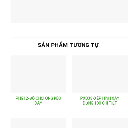
SẢN PHẨM TƯƠNG TỰ
PHG12-ĐỒ CHƠI ONG KÉO
PXD38-XẾP HÌNH XÂY
DÂY
DỰNG 100 CHI TIẾT