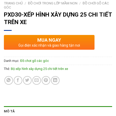
TRANG CHỦ
/
ĐỒ CHƠI TRONG LỚP MẦM NON
/
ĐỒ CHƠI GỖ CÁC
GÓC
PXD30-XẾP HÌNH XÂY DỰNG 25 CHI TIẾT
TRÊN XE
MUA NGAY
Gọi điện xác nhận và giao hàng tận nơi
Danh mục:
Đồ chơi gỗ các góc
Thẻ:
Bộ xếp hình xây dựng 25 chi tiết trên xe
MÔ TẢ