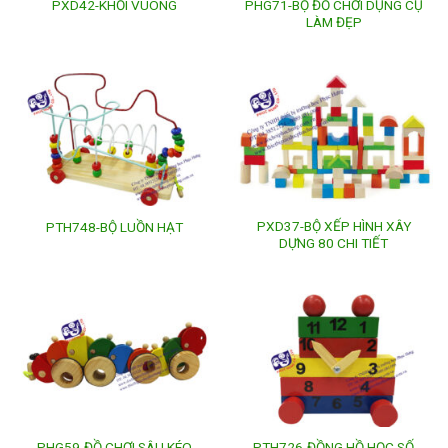
PHG71-BỘ ĐỒ CHƠI DỤNG CỤ
PXD42-KHỐI VUÔNG
LÀM ĐẸP
PXD37-BỘ XẾP HÌNH XÂY
PTH748-BỘ LUỒN HẠT
DỰNG 80 CHI TIẾT
PHG59-ĐỒ CHƠI SÂU KÉO
PTH726-ĐỒNG HỒ HỌC SỐ