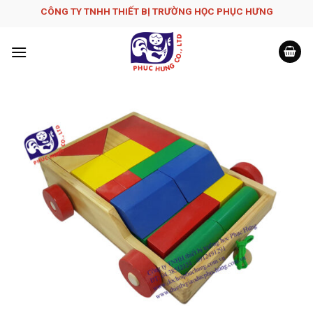
Skip
CÔNG TY TNHH THIẾT BỊ TRƯỜNG HỌC PHỤC H­ƯNG
to
content