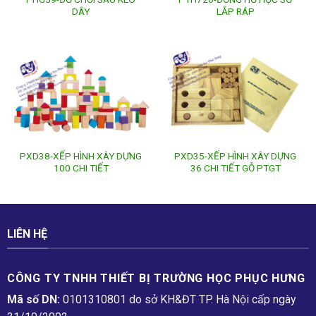
DÂY
LẮP RÁP
PXD38-XẾP HÌNH XÂY DỰNG
PXD35-XẾP HÌNH XÂY DỰNG
100 CHI TIẾT
36 CHI TIẾT GỖ PTGT
LIÊN HỆ
CÔNG TY TNHH THIẾT BỊ TRƯỜNG HỌC PHỤC H­ƯNG
Mã số DN:
0101310801 do sở KH&ĐT TP. Hà Nội cấp ngày