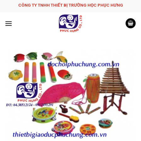
Skip
CÔNG TY TNHH THIẾT BỊ TRƯỜNG HỌC PHỤC H­ƯNG
to
content