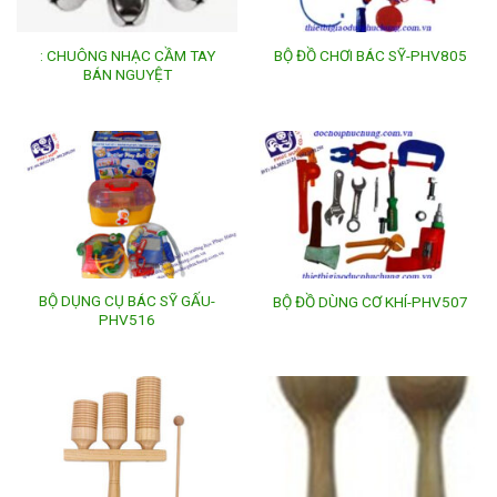
: CHUÔNG NHẠC CẦM TAY
BỘ ĐỒ CHƠI BÁC SỸ-PHV805
BÁN NGUYỆT
BỘ DỤNG CỤ BÁC SỸ GẤU-
BỘ ĐỒ DÙNG CƠ KHÍ-PHV507
PHV516