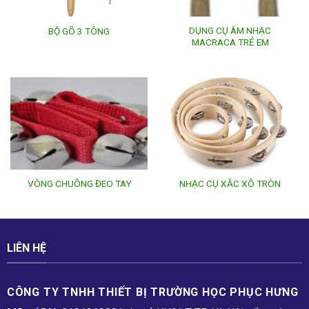
DỤNG CỤ ÂM NHẠC
BỘ GÕ 3 TÔNG
MACRACA TRẺ EM
VÒNG CHUÔNG ĐEO TAY
NHẠC CỤ XẮC XÔ TRÒN
LIÊN HỆ
CÔNG TY TNHH THIẾT BỊ TRƯỜNG HỌC PHỤC H­ƯNG