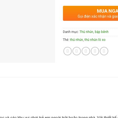
MUA NG
Gọi điện xác nhận và gia
Danh mục:
Thú nhún, bập bênh
Thẻ:
thú nhún
,
thú nhún lò xo
và các khu vui chơi trẻ em ngoài trời hoặc trong nhà. Với thiết kế 