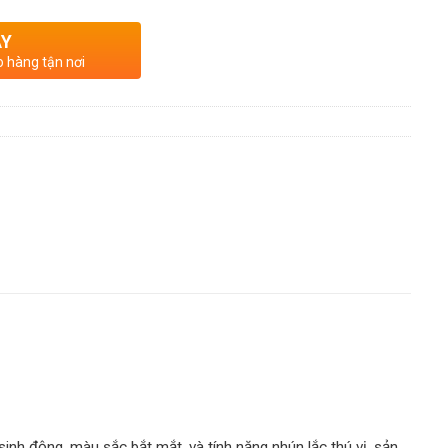
AY
o hàng tận nơi
sinh động, màu sắc bắt mắt, và tính năng nhún lắc thú vị, sản