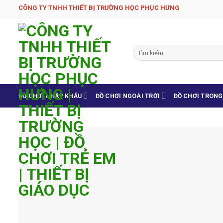
Skip
CÔNG TY TNHH THIẾT BỊ TRƯỜNG HỌC PHỤC H­ƯNG
to
content
Tìm
kiếm:
ĐỒ CHƠI NHẬP KHẨU
ĐỒ CHƠI NGOÀI TRỜI
ĐỒ CHƠI TRON