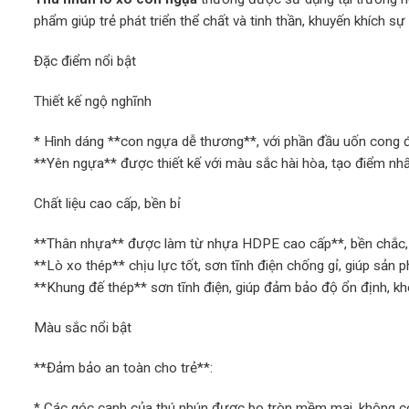
phẩm giúp trẻ phát triển thể chất và tinh thần, khuyến khích sự
Đặc điểm nổi bật
Thiết kế ngộ nghĩnh
* Hình dáng **con ngựa dễ thương**, với phần đầu uốn cong đặ
**Yên ngựa** được thiết kế với màu sắc hài hòa, tạo điểm nhấn
Chất liệu cao cấp, bền bỉ
**Thân nhựa** được làm từ nhựa HDPE cao cấp**, bền chắc, k
**Lò xo thép** chịu lực tốt, sơn tĩnh điện chống gỉ, giúp sản p
**Khung đế thép** sơn tĩnh điện, giúp đảm bảo độ ổn định, khô
Màu sắc nổi bật
**Đảm bảo an toàn cho trẻ**:
* Các góc cạnh của thú nhún được bo tròn mềm mại, không có c