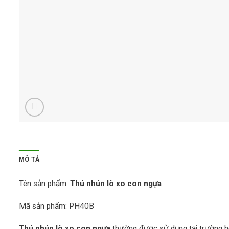
MÔ TẢ
Tên sản phẩm:
Thú nhún lò xo con ngựa
Mã sản phẩm: PH40B
Thú nhún lò xo con ngựa
thường được sử dụng tại trường học 