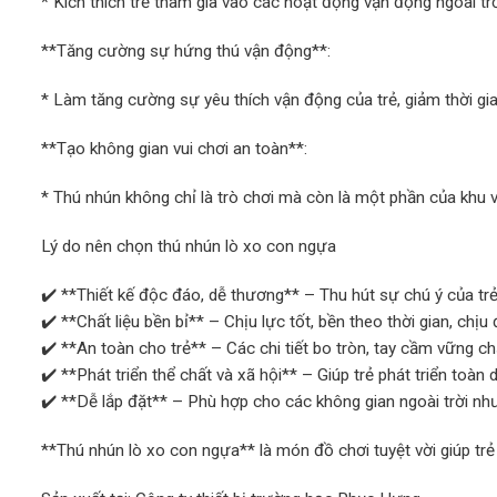
* Kích thích trẻ tham gia vào các hoạt động vận động ngoài trời
**Tăng cường sự hứng thú vận động**:
* Làm tăng cường sự yêu thích vận động của trẻ, giảm thời gian
**Tạo không gian vui chơi an toàn**:
* Thú nhún không chỉ là trò chơi mà còn là một phần của khu vui
Lý do nên chọn thú nhún lò xo con ngựa
✔️ **Thiết kế độc đáo, dễ thương** – Thu hút sự chú ý của trẻ 
✔️ **Chất liệu bền bỉ** – Chịu lực tốt, bền theo thời gian, chịu 
✔️ **An toàn cho trẻ** – Các chi tiết bo tròn, tay cầm vững ch
✔️ **Phát triển thể chất và xã hội** – Giúp trẻ phát triển toàn 
✔️ **Dễ lắp đặt** – Phù hợp cho các không gian ngoài trời như
**Thú nhún lò xo con ngựa** là món đồ chơi tuyệt vời giúp trẻ 