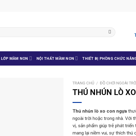
G LỚP MẦM NON
NỘI THẤT MẦM NON
THIẾT BỊ PHÒNG CHỨC NĂN
TRANG CHỦ
/
ĐỒ CHƠI NGOÀI TRỜ
THÚ NHÚN LÒ X
Thú nhún lò xo con ngựa
thườ
ngoài trời hoặc trong nhà. Với t
vị, sản phẩm giúp trẻ phát triển
mang lại niềm vui, sự thích thú 