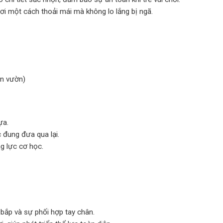
ơi một cách thoải mái mà không lo lắng bị ngã.
ân vườn)
ựa.
 đung đưa qua lại.
g lực cơ học.
ơ bắp và sự phối hợp tay chân.