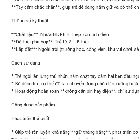
**Tay cầm chắc chắn**, giúp trẻ dễ dàng nắm giữ và có thể ch
Thông số kỹ thuật
**Chất liệu**: Nhựa HDPE + Thép sơn tĩnh điện
**Độ tuổi phù hợp**: Trẻ từ 2 – 8 tuổi
**Lắp đặt**: Ngoài trời (trường học, công viên, khu vui chơi, s
Cách sử dụng
* Trẻ ngồi lên lưng thú nhún, nắm chặt tay cầm hai bên đầu ng
* Bé dùng lực cơ thể để tạo chuyển động nhún lên xuống hoặc
* Hoạt động hoàn toàn **không cần pin hay điện**, chỉ sử dụn
Công dụng sản phẩm
Phát triển thể chất
* Giúp trẻ rèn luyện khả năng **giữ thăng bằng**, phát triển c