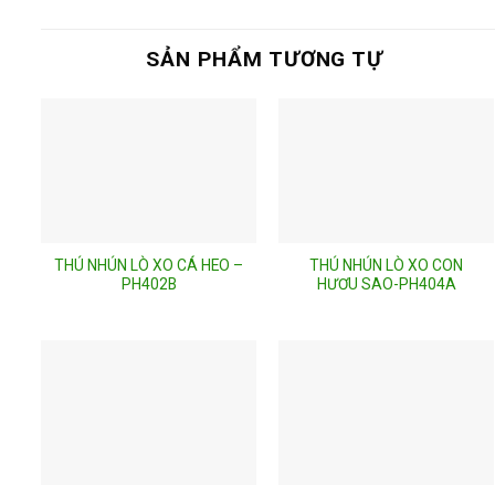
SẢN PHẨM TƯƠNG TỰ
THÚ NHÚN LÒ XO CÁ HEO –
THÚ NHÚN LÒ XO CON
PH402B
HƯƠU SAO-PH404A