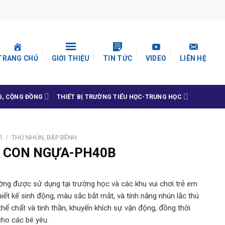
TRANG CHỦ
GIỚI THIỆU
TIN TỨC
VIDEO
LIÊN HỆ
G, CỘNG ĐỒNG
THIẾT BỊ TRƯỜNG TIỂU HỌC-TRUNG HỌC
I
/
THÚ NHÚN, BẬP BÊNH
O CON NGỰA-PH40B
ng được sử dụng tại trường học và các khu vui chơi trẻ em
hiết kế sinh động, màu sắc bắt mắt, và tính năng nhún lắc thú
 thể chất và tinh thần, khuyến khích sự vận động, đồng thời
cho các bé yêu.