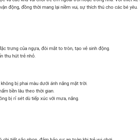
 vận động, đồng thời mang lại niềm vui, sự thích thú cho các bé yêu.
c trưng của ngựa, đôi mắt to tròn, tạo vẻ sinh động.
 thu hút trẻ nhỏ.
hông bị phai màu dưới ánh nắng mặt trời.
hẩm bền lâu theo thời gian.
ng bị rỉ sét dù tiếp xúc với mưa, nắng.
hi tiết sắc nhọn, đảm bảo sự an toàn khi trẻ vui chơi.