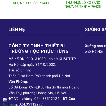
THÚ NHÚN LÒ XO BẰNG
NGỰA KHỚP LỚN-PH408B
NHỰA ĐẾ THÉP – PH425
LIÊN HỆ
XƯỞNG S
CÔNG TY TNHH THIẾT BỊ
Xưởng sản xu
TRƯỜNG HỌC PHỤC H­ƯNG
phố Hà Nội
Mã số DN:
0101310801 do sở KH&ĐT TP.
Hà Nội cấp ngày 31/10/2002.
Trụ sở chính:
Thôn 3, xã Nam Phù, thành phố Hà Nội.
Văn Phòng:
Số 38 Louis XVI-LK50 khu đô thị mới Hoàng
Văn Thụ, phường Hoàng Mai, Hà Nội.
ĐT Văn phòng:
024. 38512124 -
ĐT Cửa
hàng:
024.35112277.