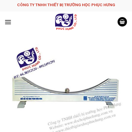
Skip
CÔNG TY TNHH THIẾT BỊ TRƯỜNG HỌC PHỤC H­ƯNG
to
content