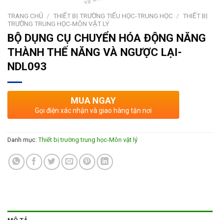
TRANG CHỦ
/
THIẾT BỊ TRƯỜNG TIỂU HỌC-TRUNG HỌC
/
THIẾT BỊ
TRƯỜNG TRUNG HỌC-MÔN VẬT LÝ
BỘ DỤNG CỤ CHUYỂN HÓA ĐỘNG NĂNG
THÀNH THẾ NĂNG VÀ NGƯỢC LẠI-
NDL093
MUA NGAY
Gọi điện xác nhận và giao hàng tận nơi
Danh mục:
Thiết bị trường trung học-Môn vật lý