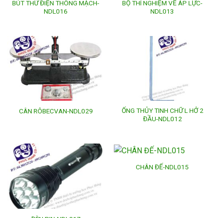
BÚT THỬ ĐIỆN THÔNG MẠCH-
BỘ THÍ NGHIỆM VỀ ÁP LỰC-
NDL016
NDL013
ỐNG THỦY TINH CHỮ L HỞ 2
CÂN RÔBECVAN-NDL029
ĐẦU-NDL012
CHÂN ĐẾ-NDL015