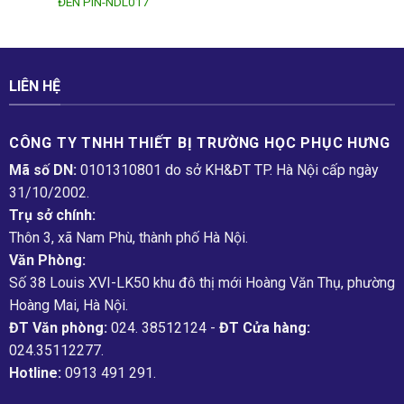
ĐÈN PIN-NDL017
LIÊN HỆ
CÔNG TY TNHH THIẾT BỊ TRƯỜNG HỌC PHỤC H­ƯNG
Mã số DN:
0101310801 do sở KH&ĐT TP. Hà Nội cấp ngày
31/10/2002.
Trụ sở chính:
Thôn 3, xã Nam Phù, thành phố Hà Nội.
Văn Phòng:
Số 38 Louis XVI-LK50 khu đô thị mới Hoàng Văn Thụ, phường
Hoàng Mai, Hà Nội.
ĐT Văn phòng:
024. 38512124 -
ĐT Cửa hàng:
024.35112277.
Hotline:
0913 491 291.