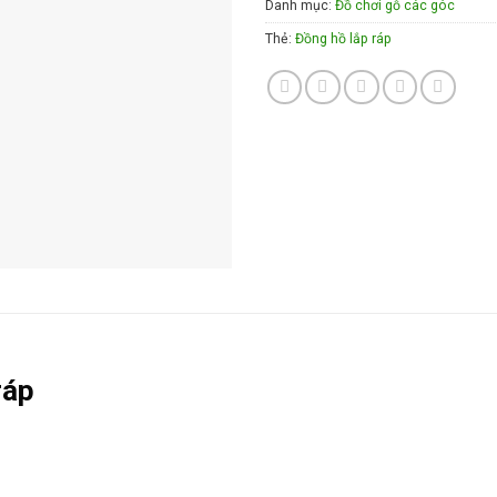
Danh mục:
Đồ chơi gỗ các góc
Thẻ:
Đồng hồ lắp ráp
ráp