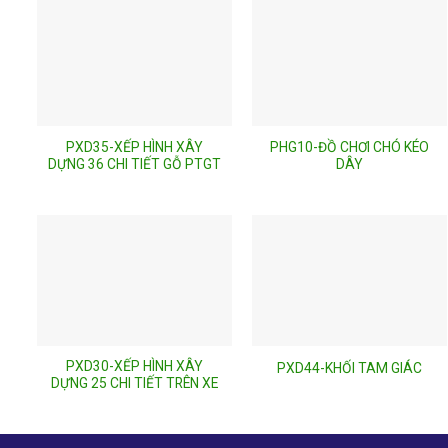
PXD35-XẾP HÌNH XÂY
PHG10-ĐỒ CHƠI CHÓ KÉO
DỰNG 36 CHI TIẾT GỖ PTGT
DÂY
PXD30-XẾP HÌNH XÂY
PXD44-KHỐI TAM GIÁC
DỰNG 25 CHI TIẾT TRÊN XE