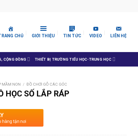
TRANG CHỦ
GIỚI THIỆU
TIN TỨC
VIDEO
LIÊN HỆ
G, CỘNG ĐỒNG
THIẾT BỊ TRƯỜNG TIỂU HỌC-TRUNG HỌC
P MẦM NON
/
ĐỒ CHƠI GỖ CÁC GÓC
Ồ HỌC SỐ LẮP RÁP
AY
o hàng tận nơi