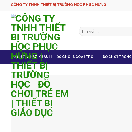
Skip
CÔNG TY TNHH THIẾT BỊ TRƯỜNG HỌC PHỤC H­ƯNG
to
content
Tìm
kiếm:
ĐỒ CHƠI NHẬP KHẨU
ĐỒ CHƠI NGOÀI TRỜI
ĐỒ CHƠI TRON