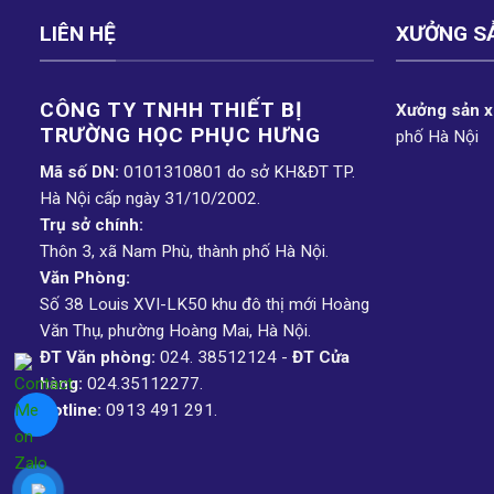
LIÊN HỆ
XƯỞNG S
CÔNG TY TNHH THIẾT BỊ
Xưởng sản xu
TRƯỜNG HỌC PHỤC H­ƯNG
phố Hà Nội
Mã số DN:
0101310801 do sở KH&ĐT TP.
Hà Nội cấp ngày 31/10/2002.
Trụ sở chính:
Thôn 3, xã Nam Phù, thành phố Hà Nội.
Văn Phòng:
Số 38 Louis XVI-LK50 khu đô thị mới Hoàng
Văn Thụ, phường Hoàng Mai, Hà Nội.
ĐT Văn phòng:
024. 38512124 -
ĐT Cửa
hàng:
024.35112277.
Hotline:
0913 491 291.