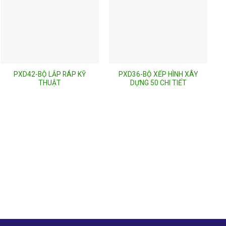
PXD42-BỘ LẮP RÁP KỸ
PXD36-BỘ XẾP HÌNH XÂY
THUẬT
DỰNG 50 CHI TIẾT