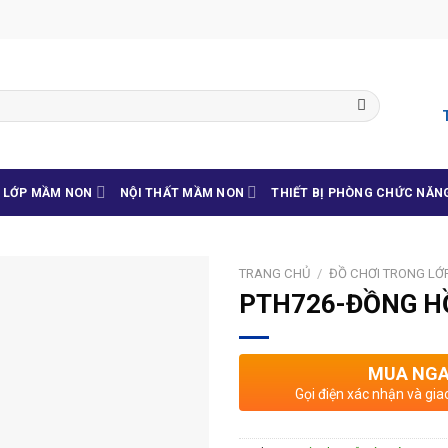
G LỚP MẦM NON
NỘI THẤT MẦM NON
THIẾT BỊ PHÒNG CHỨC NĂN
TRANG CHỦ
/
ĐỒ CHƠI TRONG LỚ
PTH726-ĐỒNG H
MUA NG
Gọi điện xác nhận và gia