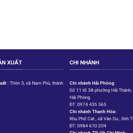
ẢN XUẤT
CHI NHÁNH
ất :
Thôn 3, xã Nam Phù, thành
Chi nhánh Hải Phòng:
Số 11 tổ 3A phường Hải Thành,
Hải Phòng.
ĐT: 0974 435 565
Chi nhánh Thanh Hóa:
Khu Phố Cát , xã Vân Du , tỉnh 
ĐT: 0984 610 204
Chi nhánh TP. Hồ Chí Minh: