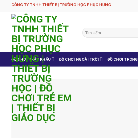
Skip
CÔNG TY TNHH THIẾT BỊ TRƯỜNG HỌC PHỤC H­ƯNG
to
content
Tìm
kiếm:
ĐỒ CHƠI NHẬP KHẨU
ĐỒ CHƠI NGOÀI TRỜI
ĐỒ CHƠI TRON