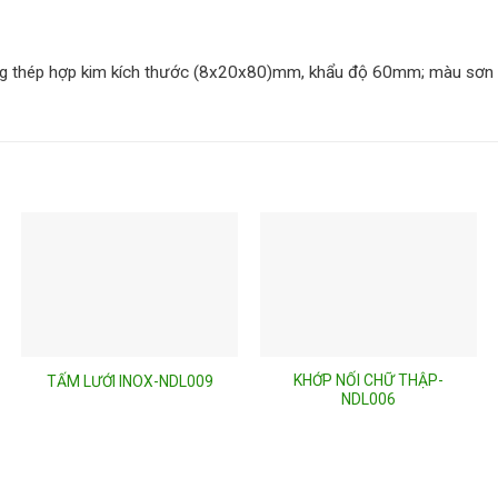
 thép hợp kim kích thư­ớc (8x20x80)mm, khẩu độ 60mm; màu sơn 
KHỚP NỐI CHỮ THẬP-
TẤM LƯỚI INOX-NDL009
NDL006