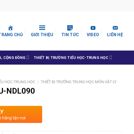
TRANG CHỦ
GIỚI THIỆU
TIN TỨC
VIDEO
LIÊN HỆ
G, CỘNG ĐỒNG
THIẾT BỊ TRƯỜNG TIỂU HỌC-TRUNG HỌC
IỂU HỌC-TRUNG HỌC
/
THIẾT BỊ TRƯỜNG TRUNG HỌC-MÔN VẬT LÝ
U-NDL090
AY
o hàng tận nơi