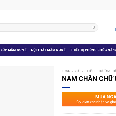
G LỚP MẦM NON
NỘI THẤT MẦM NON
THIẾT BỊ PHÒNG CHỨC NĂN
TRANG CHỦ
/
THIẾT BỊ TRƯỜNG T
NAM CHÂN CHỮ 
MUA NG
Gọi điện xác nhận và gia