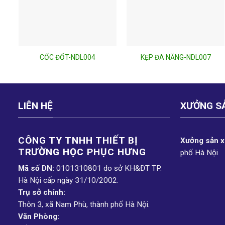
CỐC ĐỐT-NDL004
KẸP ĐA NĂNG-NDL007
LIÊN HỆ
XƯỞNG S
CÔNG TY TNHH THIẾT BỊ
Xưởng sản xu
TRƯỜNG HỌC PHỤC H­ƯNG
phố Hà Nội
Mã số DN:
0101310801 do sở KH&ĐT TP.
Hà Nội cấp ngày 31/10/2002.
Trụ sở chính:
Thôn 3, xã Nam Phù, thành phố Hà Nội.
Văn Phòng: